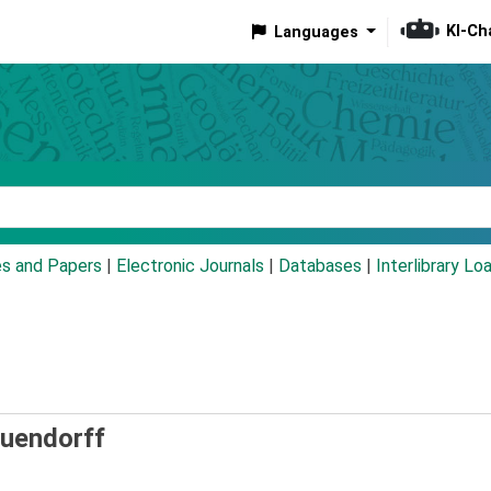
KI-Ch
Languages
eyword
es and Papers
|
Electronic Journals
|
Databases
|
Interlibrary Lo
euendorff