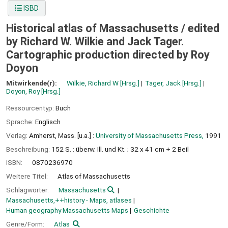
ISBD
Historical atlas of Massachusetts /
edited
by Richard W. Wilkie and Jack Tager.
Cartographic production directed by Roy
Doyon
Mitwirkende(r):
Wilkie, Richard W
[Hrsg.]
Tager, Jack
[Hrsg.]
Doyon, Roy
[Hrsg.]
Ressourcentyp:
Buch
Sprache:
Englisch
Verlag:
Amherst, Mass. [u.a.] :
University of Massachusetts Press,
1991
Beschreibung:
152 S. : überw. Ill. und Kt. ; 32 x 41 cm + 2 Beil
ISBN:
0870236970
Weitere Titel:
Atlas of Massachusetts
Schlagwörter:
Massachusetts
Massachusetts,++history - Maps, atlases
Human geography Massachusetts Maps
Geschichte
Genre/Form:
Atlas