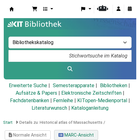
Koha
Erweiterte Suche
Semesterapparate
Bibliotheken
Aufsätze & Papers
|
Elektronische Zeitschriften
|
Fachdatenbanken
|
Fernleihe
|
KITopen-Medienportal
|
Literaturwunsch
|
Kataloganleitung
Start
Details zu:
Historical atlas of Massachusetts /
Normale Ansicht
MARC-Ansicht