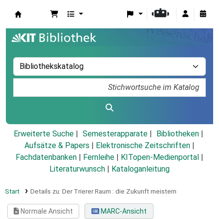
Koha
Erweiterte Suche
Semesterapparate
Bibliotheken
Aufsätze & Papers
|
Elektronische Zeitschriften
|
Fachdatenbanken
|
Fernleihe
|
KITopen-Medienportal
|
Literaturwunsch
|
Kataloganleitung
Start
Details zu:
Der Trierer Raum :
die Zukunft meistern
Normale Ansicht
MARC-Ansicht