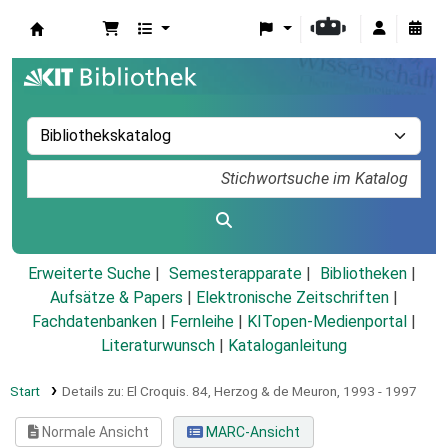
Koha
Erweiterte Suche
Semesterapparate
Bibliotheken
Aufsätze & Papers
|
Elektronische Zeitschriften
|
Fachdatenbanken
|
Fernleihe
|
KITopen-Medienportal
|
Literaturwunsch
|
Kataloganleitung
Start
Details zu:
El Croquis.
84,
Herzog & de Meuron, 1993 - 1997
Normale Ansicht
MARC-Ansicht