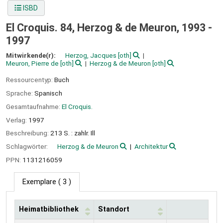
ISBD
El Croquis. 84, Herzog & de Meuron, 1993 -
1997
Mitwirkende(r):
Herzog, Jacques
[oth]
Meuron, Pierre de
[oth]
Herzog & de Meuron
[oth]
Ressourcentyp:
Buch
Sprache:
Spanisch
Gesamtaufnahme:
El Croquis.
Verlag:
1997
Beschreibung:
213 S. : zahlr. Ill
Schlagwörter:
Herzog & de Meuron
Architektur
PPN:
1131216059
Exemplare
( 3 )
Heimatbibliothek
Standort