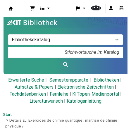
Koha
Erweiterte Suche
Semesterapparate
Bibliotheken
Aufsätze & Papers
|
Elektronische Zeitschriften
|
Fachdatenbanken
|
Fernleihe
|
KITopen-Medienportal
|
Literaturwunsch
|
Kataloganleitung
Start
Details zu:
Exercices de chimie quantique :
maitrise de chimie
physique /