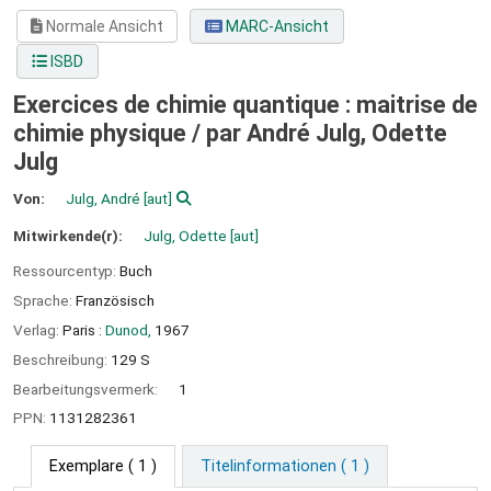
Normale Ansicht
MARC-Ansicht
ISBD
Exercices de chimie quantique : maitrise de
chimie physique /
par André Julg, Odette
Julg
Von:
Julg, André
[aut]
Mitwirkende(r):
Julg, Odette
[aut]
Ressourcentyp:
Buch
Sprache:
Französisch
Verlag:
Paris :
Dunod,
1967
Beschreibung:
129 S
Bearbeitungsvermerk:
1
PPN:
1131282361
Exemplare
( 1 )
Titelinformationen ( 1 )