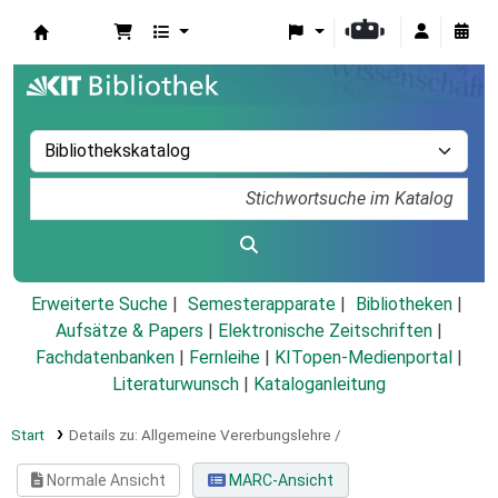
Koha
Erweiterte Suche
Semesterapparate
Bibliotheken
Aufsätze & Papers
|
Elektronische Zeitschriften
|
Fachdatenbanken
|
Fernleihe
|
KITopen-Medienportal
|
Literaturwunsch
|
Kataloganleitung
Start
Details zu:
Allgemeine Vererbungslehre /
Normale Ansicht
MARC-Ansicht