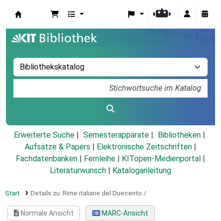
Koha
Erweiterte Suche
Semesterapparate
Bibliotheken
Aufsätze & Papers
|
Elektronische Zeitschriften
|
Fachdatenbanken
|
Fernleihe
|
KITopen-Medienportal
|
Literaturwunsch
|
Kataloganleitung
Start
Details zu:
Rime italiane del Duecento /
Normale Ansicht
MARC-Ansicht