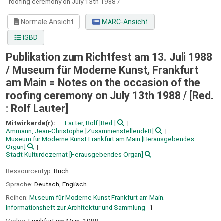
roofing ceremony on July 13th 1988 /
Normale Ansicht
MARC-Ansicht
ISBD
Publikation zum Richtfest am 13. Juli 1988
/ Museum für Moderne Kunst, Frankfurt
am Main = Notes on the occasion of the
roofing ceremony on July 13th 1988 /
[Red.
: Rolf Lauter]
Mitwirkende(r):
Lauter, Rolf
[Red.]
Ammann, Jean-Christophe
[ZusammenstellendeR]
Museum für Moderne Kunst Frankfurt am Main
[Herausgebendes
Organ]
Stadt Kulturdezernat
[Herausgebendes Organ]
Ressourcentyp:
Buch
Sprache:
Deutsch
,
Englisch
Reihen:
Museum für Moderne Kunst Frankfurt am Main.
Informationsheft zur Architektur und Sammlung
; 1
Verlag:
Frankfurt am Main,
1988