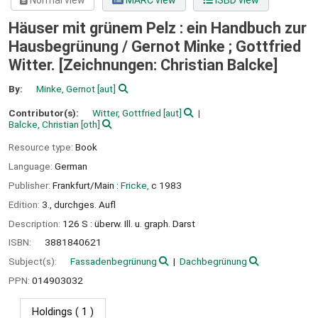
Normal view
MARC view
ISBD view
Häuser mit grünem Pelz : ein Handbuch zur
Hausbegrünung /
Gernot Minke ; Gottfried
Witter. [Zeichnungen: Christian Balcke]
By:
Minke, Gernot
[aut]
Contributor(s):
Witter, Gottfried
[aut]
Balcke, Christian
[oth]
Resource type:
Book
Language:
German
Publisher:
Frankfurt/Main :
Fricke,
c 1983
Edition:
3., durchges. Aufl
Description:
126 S : überw. Ill. u. graph. Darst
ISBN:
3881840621
Subject(s):
Fassadenbegrünung
Dachbegrünung
PPN:
014903032
Holdings
( 1 )