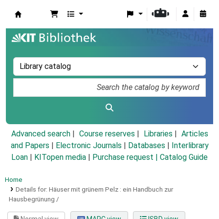
Koha online
Advanced search
Course reserves
Libraries
Articles
and Papers
|
Electronic Journals
|
Databases
|
Interlibrary
Loan
|
KITopen media
|
Purchase request |
Catalog Guide
Home
Details for:
Häuser mit grünem Pelz :
ein Handbuch zur
Hausbegrünung /