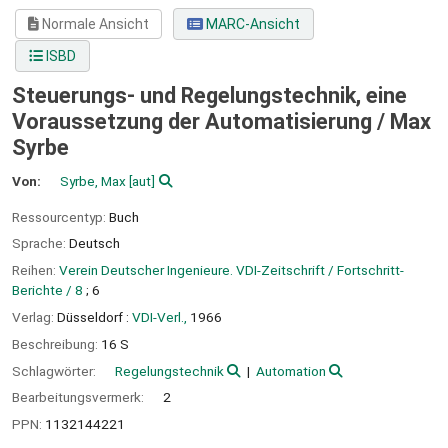
Normale Ansicht
MARC-Ansicht
ISBD
Steuerungs- und Regelungstechnik, eine
Voraussetzung der Automatisierung /
Max
Syrbe
Von:
Syrbe, Max
[aut]
Ressourcentyp:
Buch
Sprache:
Deutsch
Reihen:
Verein Deutscher Ingenieure. VDI-Zeitschrift / Fortschritt-
Berichte / 8
; 6
Verlag:
Düsseldorf :
VDI-Verl.,
1966
Beschreibung:
16 S
Schlagwörter:
Regelungstechnik
Automation
Bearbeitungsvermerk:
2
PPN:
1132144221