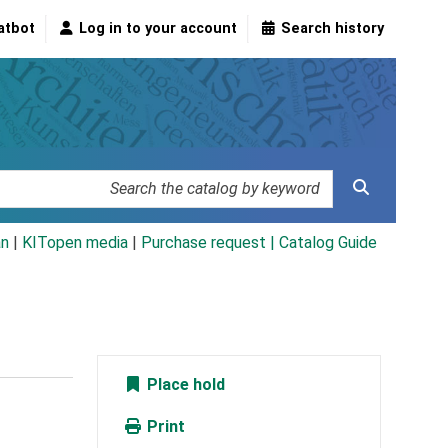
atbot
Log in to your account
Search history
an
|
KITopen media
|
Purchase request |
Catalog Guide
Place hold
Print