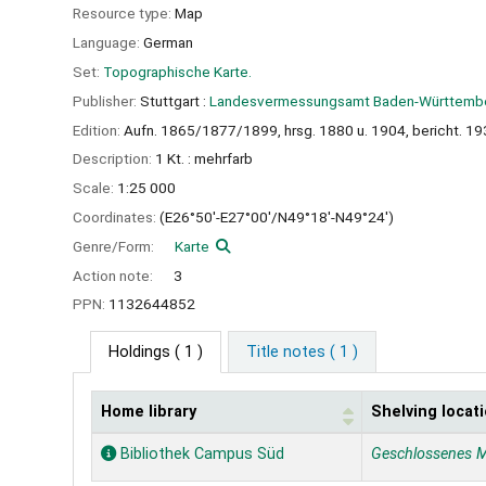
Resource type:
Map
Language:
German
Set:
Topographische Karte.
Publisher:
Stuttgart :
Landesvermessungsamt Baden-Württembe
Edition:
Aufn. 1865/1877/1899, hrsg. 1880 u. 1904, bericht. 193
Description:
1 Kt. : mehrfarb
Scale:
1:25 000
Coordinates:
(E26°50'-E27°00'/N49°18'-N49°24')
Genre/Form:
Karte
Action note:
3
PPN:
1132644852
Holdings
( 1 )
Title notes ( 1 )
Home library
Shelving locat
Holdings
Bibliothek Campus Süd
Geschlossenes 