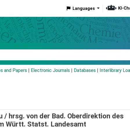
KI-Ch
Languages
eyword
es and Papers
|
Electronic Journals
|
Databases
|
Interlibrary Lo
u /
hrsg. von der Bad. Oberdirektion des
 Württ. Statst. Landesamt