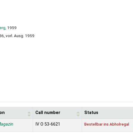
rg,
1959
6, vorl. Ausg. 1959
ion
Call number
Status
Magazin
IV O 53-6621
Bestellbar ins Abholregal