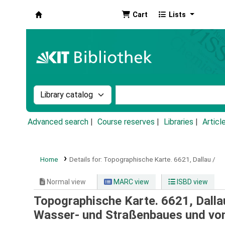
Cart
Lists
Koha online
Search the catalog by:
Search the catalog by k
Advanced search
Course reserves
Libraries
Articl
Home
Details for:
Topographische Karte.
6621,
Dallau /
Normal view
MARC view
ISBD view
Topographische Karte. 6621, Dalla
Wasser- und Straßenbaues und vom