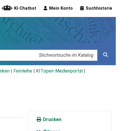
KI-Chatbot
Mein Konto
Suchhistorie
nken
|
Fernleihe
|
KITopen-Medienportal
|
Drucken