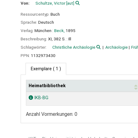
Von:
Schultze, Victor
[aut]
Ressourcentyp:
Buch
Sprache:
Deutsch
Verlag:
München :
Beck,
1895
Beschreibung:
XI, 382 S. : Ill
Schlagwörter:
Christliche Archäologie
Archäologie
Frü
PPN:
1132973430
Exemplare
( 1 )
Heimatbibliothek
Exemplare
IKB-BG
Anzahl Vormerkungen: 0