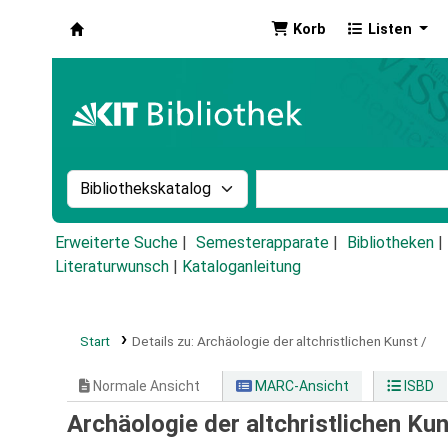
Korb
Listen
Koha
Suche im Katalog nach:
Stichwortsuche im Ka
Erweiterte Suche
Semesterapparate
Bibliotheken
Literaturwunsch
|
Kataloganleitung
Start
Details zu:
Archäologie der altchristlichen Kunst /
Normale Ansicht
MARC-Ansicht
ISBD
Archäologie der altchristlichen Ku