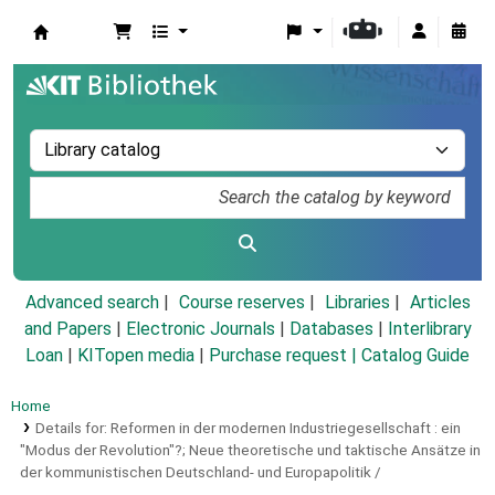
Koha online
Advanced search
Course reserves
Libraries
Articles
and Papers
|
Electronic Journals
|
Databases
|
Interlibrary
Loan
|
KITopen media
|
Purchase request |
Catalog Guide
Home
Details for:
Reformen in der modernen Industriegesellschaft :
ein
"Modus der Revolution"?; Neue theoretische und taktische Ansätze in
der kommunistischen Deutschland- und Europapolitik /