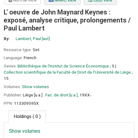
Normal view
MARC view
ISBD view
L' oeuvre de John Maynard Keynes :
exposé, analyse critique, prolongements /
Paul Lambert
By:
Lambert, Paul
[aut]
Resource type:
Set
Language:
French
Series:
Bibliothèque de l'Institut de Science Économique
; 5
|
Collection scientifique de la Faculté de Droit de l'Université de Liège
;
15
Volumes:
Show volumes
Publisher:
Liège [u.a.] :
Fac. de droit [u.a.],
19XX-
PPN:
113309595X
Holdings
( 0 )
Show volumes