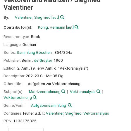
Valentiner
By:
Valentiner, Siegfried
[aut]
Contributor(s):
König, Hermann
[aut]
Resource type:
Book
Language:
German
Series:
Sammlung Göschen
; 354/354a
Publisher:
Berlin :
de Gruyter,
1960
Edition:
2. Aufl., (9., erw. Aufl. d. "Vektoranalysis")
Description:
202, 23 S. : Mit 35 Fig
Other title:
Aufgaben zur Vektorrechnung
Subject(s):
Matrizenrechnung
Vektoranalysis
Vektorrechnung
Genre/Form:
Aufgabensammlung
Continues:
Früher u.d.T.:
Valentiner, Siegfried: Vektoranalysis
PPN:
1133175325