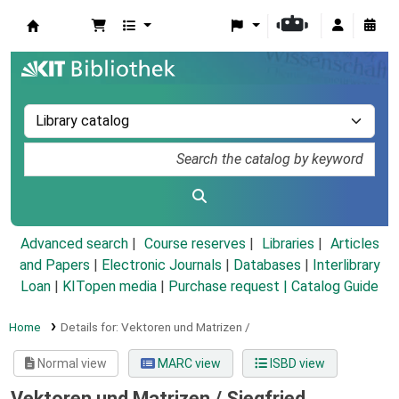
Koha online
Advanced search
Course reserves
Libraries
Articles
and Papers
|
Electronic Journals
|
Databases
|
Interlibrary
Loan
|
KITopen media
|
Purchase request |
Catalog Guide
Home
Details for:
Vektoren und Matrizen /
Normal view
MARC view
ISBD view
Vektoren und Matrizen /
Siegfried