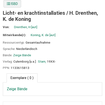
ISBD
Licht- en krachtinstallaties /
H. Drenthen,
K. de Koning
Von:
Drenthen, H
[aut]
Mitwirkende(r):
Koning, K. de
[aut]
Ressourcentyp:
Gesamtaufnahme
Sprache:
Niederländisch
Bände:
Zeige Bände
Verlag:
Culemborg [u.a.] :
Stam,
19XX-
PPN:
1133615813
Exemplare
( 0 )
Zeige Bände