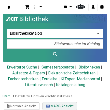
Koha
Erweiterte Suche
Semesterapparate
Bibliotheken
Aufsätze & Papers
|
Elektronische Zeitschriften
|
Fachdatenbanken
|
Fernleihe
|
KITopen-Medienportal
|
Literaturwunsch
|
Kataloganleitung
Start
Details zu:
Licht- en krachtinstallaties /
Normale Ansicht
MARC-Ansicht