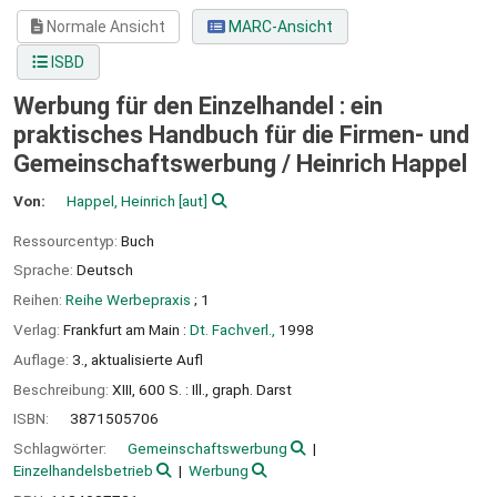
Normale Ansicht
MARC-Ansicht
ISBD
Werbung für den Einzelhandel : ein
praktisches Handbuch für die Firmen- und
Gemeinschaftswerbung /
Heinrich Happel
Von:
Happel, Heinrich
[aut]
Ressourcentyp:
Buch
Sprache:
Deutsch
Reihen:
Reihe Werbepraxis
; 1
Verlag:
Frankfurt am Main :
Dt. Fachverl.,
1998
Auflage:
3., aktualisierte Aufl
Beschreibung:
XIII, 600 S. : Ill., graph. Darst
ISBN:
3871505706
Schlagwörter:
Gemeinschaftswerbung
Einzelhandelsbetrieb
Werbung