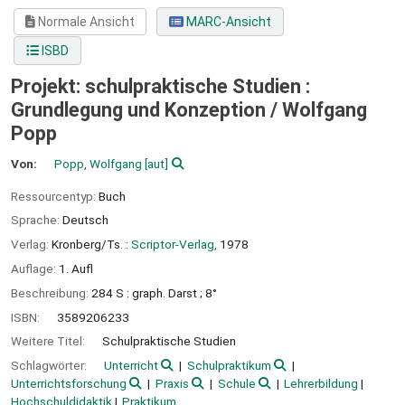
Normale Ansicht
MARC-Ansicht
ISBD
Projekt: schulpraktische Studien :
Grundlegung und Konzeption /
Wolfgang
Popp
Von:
Popp, Wolfgang
[aut]
Ressourcentyp:
Buch
Sprache:
Deutsch
Verlag:
Kronberg/Ts. :
Scriptor-Verlag,
1978
Auflage:
1. Aufl
Beschreibung:
284 S : graph. Darst ; 8°
ISBN:
3589206233
Weitere Titel:
Schulpraktische Studien
Schlagwörter:
Unterricht
Schulpraktikum
Unterrichtsforschung
Praxis
Schule
Lehrerbildung
Hochschuldidaktik
Praktikum