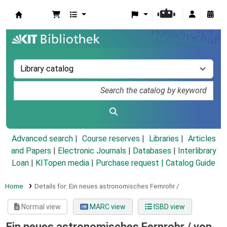
Koha online
Advanced search
Course reserves
Libraries
Articles
and Papers
|
Electronic Journals
|
Databases
|
Interlibrary
Loan
|
KITopen media
|
Purchase request |
Catalog Guide
Home
Details for:
Ein neues astronomisches Fernrohr /
Normal view
MARC view
ISBD view
Ein neues astronomisches Fernrohr /
von