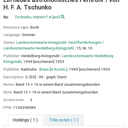
H. F. A. Tschunko
By:
Tschunko, Hubert F. A
[aut]
Resource type:
Book
Language:
German
Series:
Landessternwarte Königstuhl. Veröffentlichungen /
Landessternwarte Heidelberg-Königstuhl
; 15, Nr. 10
Publisher:
Heidelberg-Königstuhl :
Landessternwarte Heidelberg-
Königstuhl,
1949 [erschienen] 1953
Publisher:
Karlsruhe :
Braun [in Komm.],
1949 [erschienen] 1953
Description:
S. [93] - 99 : graph. Darst
Notes:
Band 15 + 16 in einem Band zusammengebunden
Note:
Band 15 + 16 in einem Band zusammengebunden
Action note:
3
PPN:
1134358989
Holdings
( 1 )
Title notes ( 1 )