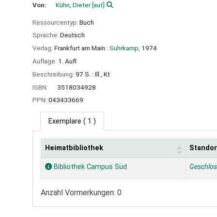
Von:
Kühn, Dieter
[aut]
Ressourcentyp:
Buch
Sprache:
Deutsch
Verlag:
Frankfurt am Main :
Suhrkamp,
1974
Auflage:
1. Aufl
Beschreibung:
97 S. : Ill., Kt
ISBN:
3518034928
PPN:
043433669
Exemplare
( 1 )
Heimatbibliothek
Standor
Exemplare
Bibliothek Campus Süd
Geschlo
Anzahl Vormerkungen: 0