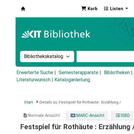
Korb
Listen
Koha
Suche im Katalog nach:
Stichwortsuche im Ka
Erweiterte Suche
Semesterapparate
Bibliotheken
Literaturwunsch
|
Kataloganleitung
Start
Details zu:
Festspiel für Rothäute :
Erzählung /
Normale Ansicht
MARC-Ansicht
ISBD
Festspiel für Rothäute : Erzählung 