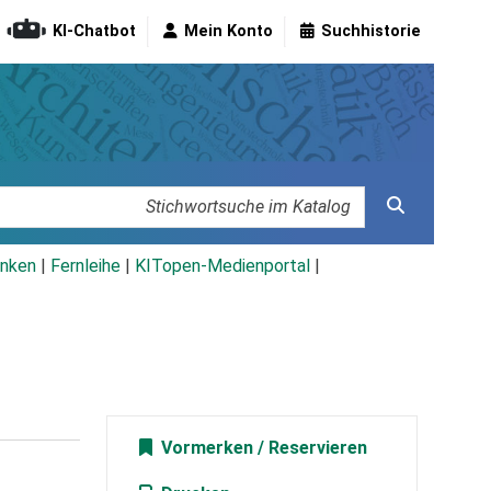
KI-Chatbot
Mein Konto
Suchhistorie
nken
|
Fernleihe
|
KITopen-Medienportal
|
Vormerken