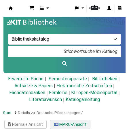
Koha
Erweiterte Suche
Semesterapparate
Bibliotheken
Aufsätze & Papers
|
Elektronische Zeitschriften
|
Fachdatenbanken
|
Fernleihe
|
KITopen-Medienportal
|
Literaturwunsch
|
Kataloganleitung
Start
Details zu:
Deutsche Pflanzensagen /
Normale Ansicht
MARC-Ansicht