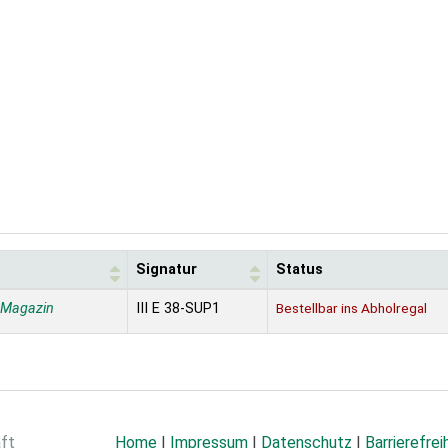
Signatur
Status
 Magazin
III E 38-SUP1
Bestellbar ins Abholregal
aft
Home
|
Impressum
|
Datenschutz
|
Barrierefrei