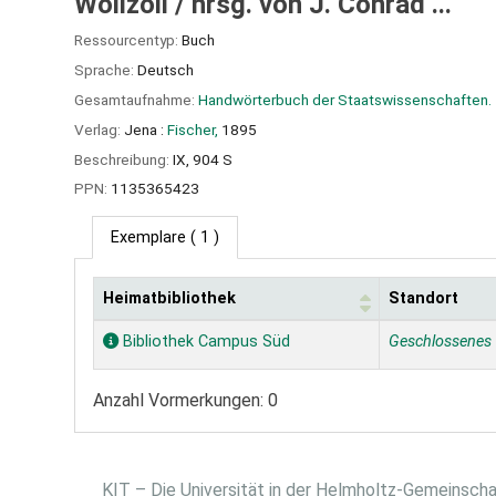
Wollzoll /
hrsg. von J. Conrad ...
Ressourcentyp:
Buch
Sprache:
Deutsch
Gesamtaufnahme:
Handwörterbuch der Staatswissenschaften.
Verlag:
Jena :
Fischer,
1895
Beschreibung:
IX, 904 S
PPN:
1135365423
Exemplare
( 1 )
Heimatbibliothek
Standort
Exemplare
Bibliothek Campus Süd
Geschlossenes
Anzahl Vormerkungen: 0
KIT – Die Universität in der Helmholtz-Gemeinsch