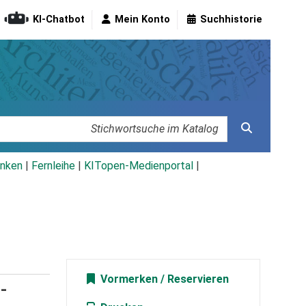
KI-Chatbot
Mein Konto
Suchhistorie
nken
|
Fernleihe
|
KITopen-Medienportal
|
Vormerken
-