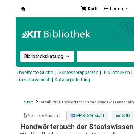
Korb
Listen
Koha
Suche im Katalog nach:
Stichwortsuche im Ka
Erweiterte Suche
Semesterapparate
Bibliotheken
Literaturwunsch
|
Kataloganleitung
Start
Details zu:
Handwörterbuch der Staatswissenschaft
Normale Ansicht
MARC-Ansicht
ISBD
Handwörterbuch der Staatswissens