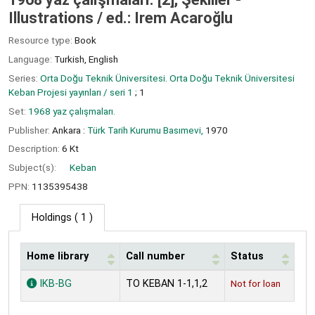
Illustrations /
ed.: Irem Acaroğlu
Resource type:
Book
Language:
Turkish
,
English
Series:
Orta Doğu Teknik Üniversitesi. Orta Doğu Teknik Üniversitesi
Keban Projesi yayınları / seri 1
; 1
Set:
1968 yaz çalışmaları.
Publisher:
Ankara :
Türk Tarih Kurumu Basımevi,
1970
Description:
6 Kt
Subject(s):
Keban
PPN:
1135395438
Holdings
( 1 )
Home library
Call number
Status
Holdings
IKB-BG
TO KEBAN 1-1,1,2
Not for loan