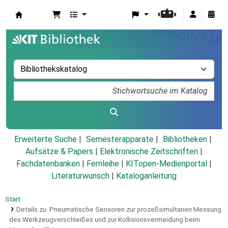
Koha
Erweiterte Suche
Semesterapparate
Bibliotheken
Aufsätze & Papers
|
Elektronische Zeitschriften
|
Fachdatenbanken
|
Fernleihe
|
KITopen-Medienportal
|
Literaturwunsch
|
Kataloganleitung
Start
Details zu:
Pneumatische Sensoren zur prozeßsimultanen Messung
des Werkzeugverschleißes und zur Kollisionsvermeidung beim