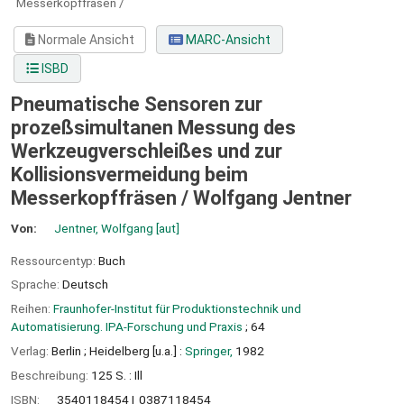
Messerkopffräsen /
Normale Ansicht
MARC-Ansicht
ISBD
Pneumatische Sensoren zur
prozeßsimultanen Messung des
Werkzeugverschleißes und zur
Kollisionsvermeidung beim
Messerkopffräsen /
Wolfgang Jentner
Von:
Jentner, Wolfgang
[aut]
Ressourcentyp:
Buch
Sprache:
Deutsch
Reihen:
Fraunhofer-Institut für Produktionstechnik und
Automatisierung. IPA-Forschung und Praxis
; 64
Verlag:
Berlin ;
Heidelberg [u.a.] :
Springer,
1982
Beschreibung:
125 S. : Ill
ISBN:
3540118454
0387118454