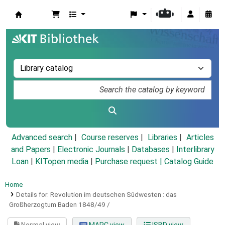
Koha online
Advanced search
Course reserves
Libraries
Articles
and Papers
|
Electronic Journals
|
Databases
|
Interlibrary
Loan
|
KITopen media
|
Purchase request |
Catalog Guide
Home
Details for:
Revolution im deutschen Südwesten :
das
Großherzogtum Baden 1848/49 /