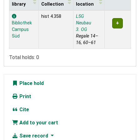
library
Collection
location
Holdings
hist 4.358
LSG
Bibliothek
Neubau
Campus
3. OG
Süd
Regale 14–
16, 60–61
Total holds: 0
Place hold
Print
Cite
Add to your cart
Save record