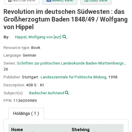
Normal view
MARC view
ISBD view
Revolution im deutschen Südwesten : das
Großherzogtum Baden 1848/49 /
Wolfgang
von Hippel
By:
Hippel, Wolfgang von
[aut]
Resource type:
Book
Language:
German
Series:
Schriften zur politischen Landeskunde Baden-Württembergs
;
26
Publisher:
Stuttgart :
Landeszentrale für Politische Bildung,
1998
Description:
408 S. : Kt
Subject(s):
Badischer Aufstand
PPN:
1136059989
Holdings
( 1 )
Home
Shelving