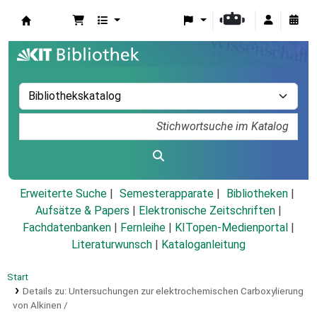
Koha
Erweiterte Suche
Semesterapparate
Bibliotheken
Aufsätze & Papers
|
Elektronische Zeitschriften
|
Fachdatenbanken
|
Fernleihe
|
KITopen-Medienportal
|
Literaturwunsch
|
Kataloganleitung
Start
Details zu:
Untersuchungen zur elektrochemischen Carboxylierung
von Alkinen /