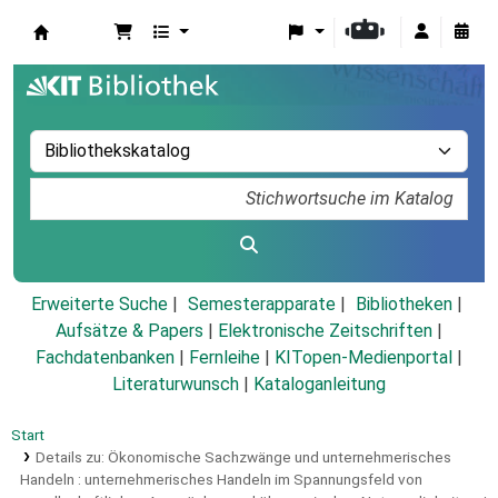
Koha
Erweiterte Suche
Semesterapparate
Bibliotheken
Aufsätze & Papers
|
Elektronische Zeitschriften
|
Fachdatenbanken
|
Fernleihe
|
KITopen-Medienportal
|
Literaturwunsch
|
Kataloganleitung
Start
Details zu:
Ökonomische Sachzwänge und unternehmerisches
Handeln :
unternehmerisches Handeln im Spannungsfeld von