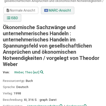
gesellschaftlichen Ansprüchen und ökonomischen Notwendigkeiten /
Normale Ansicht
MARC-Ansicht
ISBD
Ökonomische Sachzwänge und
unternehmerisches Handeln :
unternehmerisches Handeln im
Spannungsfeld von gesellschaftlichen
Ansprüchen und ökonomischen
Notwendigkeiten /
vorgelegt von Theodor
Weber
Von:
Weber, Theo
[aut]
Ressourcentyp:
Buch
Sprache:
Deutsch
Verlag:
1998
Beschreibung:
XI, 316 S. : graph. Darst
Schlagwörter:
Unternehmerverhalten
Sachzwang