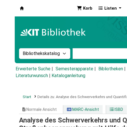
Korb
Listen
Koha
Suche im Katalog nach:
Stichwortsuche im Ka
Erweiterte Suche
Semesterapparate
Bibliotheken
Literaturwunsch
|
Kataloganleitung
Start
Details zu:
Analyse des Schwerverkehrs und Quantifiz
Normale Ansicht
MARC-Ansicht
ISBD
Analyse des Schwerverkehrs und Qu