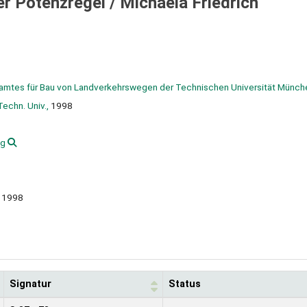
er Potenzregel /
Michaela Friedrich
famtes für Bau von Landverkehrswegen der Technischen Universität Münch
echn. Univ.,
1998
ng
, 1998
Signatur
Status