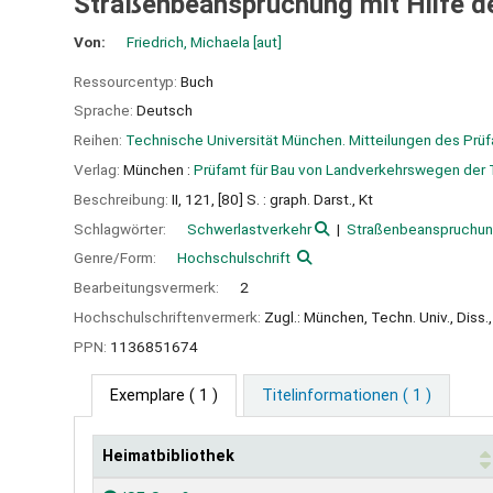
Straßenbeanspruchung mit Hilfe d
Von:
Friedrich, Michaela
[aut]
Ressourcentyp:
Buch
Sprache:
Deutsch
Reihen:
Technische Universität München. Mitteilungen des Prü
Verlag:
München :
Prüfamt für Bau von Landverkehrswegen der T
Beschreibung:
II, 121, [80] S. : graph. Darst., Kt
Schlagwörter:
Schwerlastverkehr
Straßenbeanspruchu
Genre/Form:
Hochschulschrift
Bearbeitungsvermerk:
2
Hochschulschriftenvermerk:
Zugl.: München, Techn. Univ., Diss.
PPN:
1136851674
Exemplare
( 1 )
Titelinformationen ( 1 )
Heimatbibliothek
Exemplare