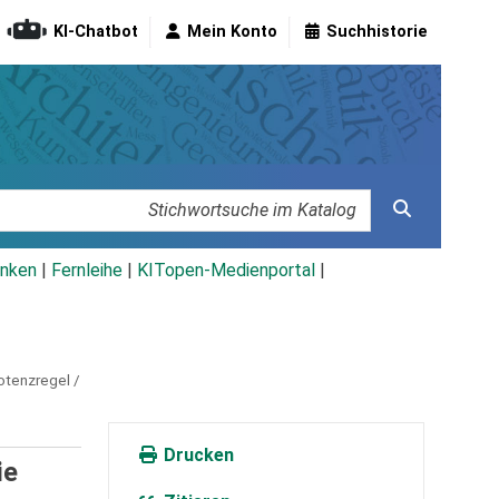
KI-Chatbot
Mein Konto
Suchhistorie
nken
|
Fernleihe
|
KITopen-Medienportal
|
otenzregel /
Drucken
ie