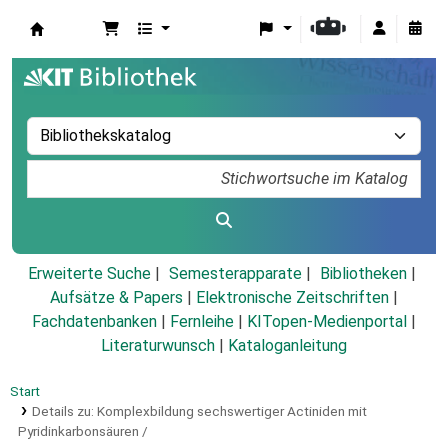
Koha
Erweiterte Suche
Semesterapparate
Bibliotheken
Aufsätze & Papers
|
Elektronische Zeitschriften
|
Fachdatenbanken
|
Fernleihe
|
KITopen-Medienportal
|
Literaturwunsch
|
Kataloganleitung
Start
Details zu:
Komplexbildung sechswertiger Actiniden mit
Pyridinkarbonsäuren /