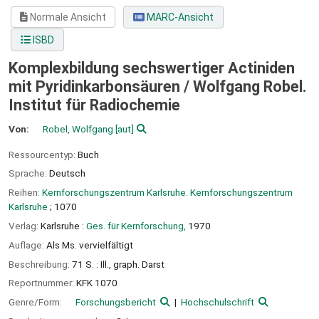
Normale Ansicht
MARC-Ansicht
ISBD
Komplexbildung sechswertiger Actiniden
mit Pyridinkarbonsäuren /
Wolfgang Robel.
Institut für Radiochemie
Von:
Robel, Wolfgang
[aut]
Ressourcentyp:
Buch
Sprache:
Deutsch
Reihen:
Kernforschungszentrum Karlsruhe. Kernforschungszentrum
Karlsruhe
; 1070
Verlag:
Karlsruhe :
Ges. für Kernforschung,
1970
Auflage:
Als Ms. vervielfältigt
Beschreibung:
71 S. : Ill., graph. Darst
Reportnummer:
KFK 1070
Genre/Form:
Forschungsbericht
Hochschulschrift