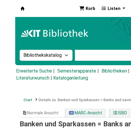
Korb
Listen
Koha
Suche im Katalog nach:
Stichwortsuche im Ka
Erweiterte Suche
Semesterapparate
Bibliotheken
Literaturwunsch
|
Kataloganleitung
Start
Details zu:
Banken und Sparkassen =
Banks and savi
Normale Ansicht
MARC-Ansicht
ISBD
Banken und Sparkassen = Banks an