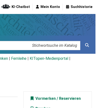
KI-Chatbot
Mein Konto
Suchhistorie
nken
|
Fernleihe
|
KITopen-Medienportal
|
Vormerken