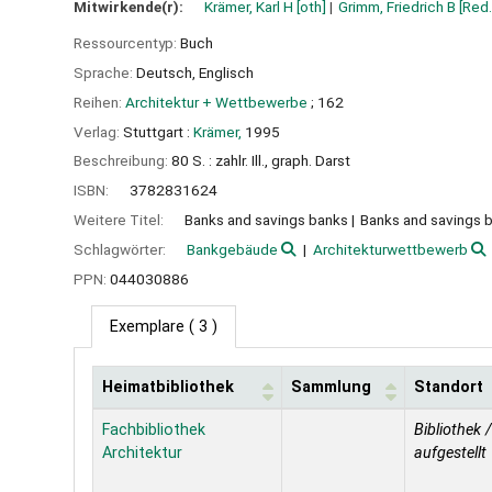
Mitwirkende(r):
Krämer, Karl H
[oth]
Grimm, Friedrich B
[Red.
Ressourcentyp:
Buch
Sprache:
Deutsch
,
Englisch
Reihen:
Architektur + Wettbewerbe
; 162
Verlag:
Stuttgart :
Krämer,
1995
Beschreibung:
80 S. : zahlr. Ill., graph. Darst
ISBN:
3782831624
Weitere Titel:
Banks and savings banks
Banks and savings 
Schlagwörter:
Bankgebäude
Architekturwettbewerb
PPN:
044030886
Exemplare
( 3 )
Heimatbibliothek
Sammlung
Standort
Exemplare
Fachbibliothek
Bibliothek /
Architektur
aufgestellt