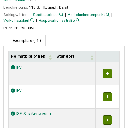
Beschreibung:
118 S. : Ill., graph. Darst
Schlagwörter:
Stadtautobahn
Verkehrsknotenpunkt
Verkehrsablauf
Hauptverkehrsstraße
PPN:
1137900490
Exemplare
( 4 )
Heimatbibliothek
Standort
Exemplare
IFV
IFV
ISE-Straßenwesen