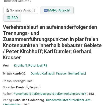
bebauter Gebiete /
Normale Ansicht
MARC-Ansicht
ISBD
Verkehrsablauf an aufeinanderfolgenden
Trennungs- und
Zusammenführungspunkten in planfreien
Knotenpunkten innerhalb bebauter Gebiete
/
Peter Kirchhoff; Karl Dumler; Gerhard
Krasser
Von:
Kirchhoff, Peter
[aut]
Mitwirkende(r):
Dumler, Karl
[aut]
Krasser, Gerhard
[aut]
Ressourcentyp:
Buch
Sprache:
Deutsch
,
Englisch
Reihen:
Forschung Straßenbau und Straßenverkehrstechnik
; 552
Verlag:
Bonn- Bad Godesberg :
Bundesminister für Verkehr, Abt.
Strassenbau,
1989