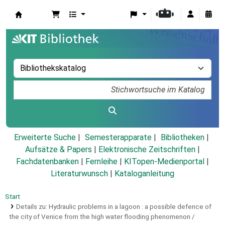
Koha
Erweiterte Suche
Semesterapparate
Bibliotheken
Aufsätze & Papers
|
Elektronische Zeitschriften
|
Fachdatenbanken
|
Fernleihe
|
KITopen-Medienportal
|
Literaturwunsch
|
Kataloganleitung
Start
Details zu:
Hydraulic problems in a lagoon :
a possible defence of
the city of Venice from the high water flooding phenomenon /