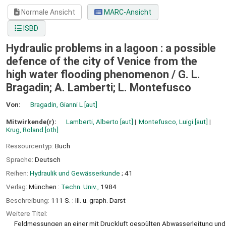
Normale Ansicht
MARC-Ansicht
ISBD
Hydraulic problems in a lagoon : a possible
defence of the city of Venice from the
high water flooding phenomenon /
G. L.
Bragadin; A. Lamberti; L. Montefusco
Von:
Bragadin, Gianni L
[aut]
Mitwirkende(r):
Lamberti, Alberto
[aut]
Montefusco, Luigi
[aut]
Krug, Roland
[oth]
Ressourcentyp:
Buch
Sprache:
Deutsch
Reihen:
Hydraulik und Gewässerkunde
; 41
Verlag:
München :
Techn. Univ.,
1984
Beschreibung:
111 S. : Ill. u. graph. Darst
Weitere Titel:
Feldmessungen an einer mit Druckluft gespülten Abwasserleitung und