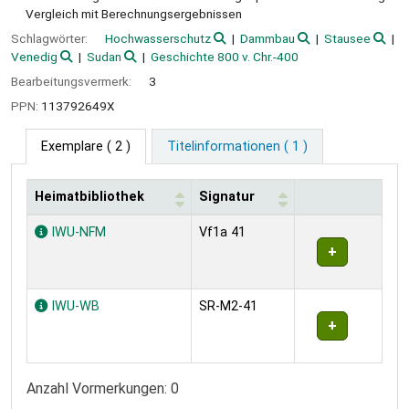
Vergleich mit Berechnungsergebnissen
Schlagwörter:
Hochwasserschutz
Dammbau
Stausee
Venedig
Sudan
Geschichte 800 v. Chr.-400
Bearbeitungsvermerk:
3
PPN:
113792649X
Exemplare
( 2 )
Titelinformationen ( 1 )
Heimatbibliothek
Signatur
Exemplare
IWU-NFM
Vf1a 41
IWU-WB
SR-M2-41
Anzahl Vormerkungen: 0