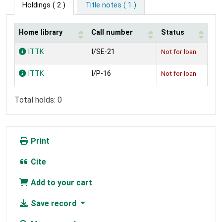
Holdings
( 2 )
Title notes ( 1 )
Home library
Call number
Status
Holdings
ITTK
I/SE-21
Not for loan
ITTK
I/P-16
Not for loan
Total holds: 0
Print
Cite
Add to your cart
Save record