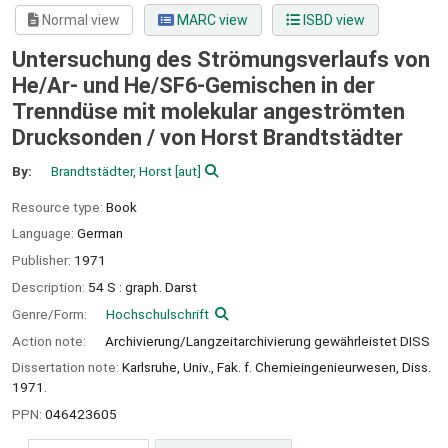
Normal view
MARC view
ISBD view
Untersuchung des Strömungsverlaufs von
He/Ar- und He/SF6-Gemischen in der
Trenndüse mit molekular angeströmten
Drucksonden /
von Horst Brandtstädter
By:
Brandtstädter, Horst
[aut]
Resource type:
Book
Language:
German
Publisher:
1971
Description:
54 S : graph. Darst
Genre/Form:
Hochschulschrift
Action note:
Archivierung/Langzeitarchivierung gewährleistet DISS
Dissertation note:
Karlsruhe, Univ., Fak. f. Chemieingenieurwesen, Diss.
1971.
PPN:
046423605