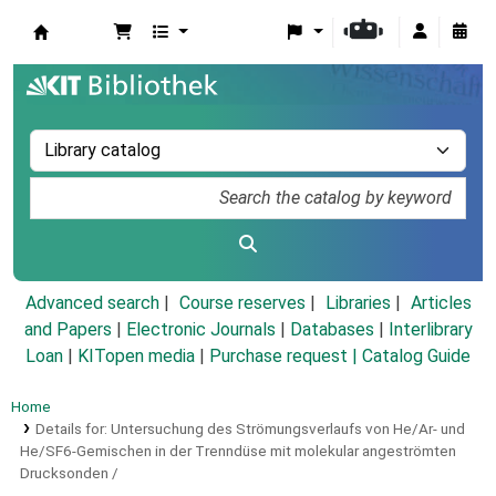
Koha online
Advanced search
Course reserves
Libraries
Articles
and Papers
|
Electronic Journals
|
Databases
|
Interlibrary
Loan
|
KITopen media
|
Purchase request |
Catalog Guide
Home
Details for:
Untersuchung des Strömungsverlaufs von He/Ar- und
He/SF6-Gemischen in der Trenndüse mit molekular angeströmten
Drucksonden /