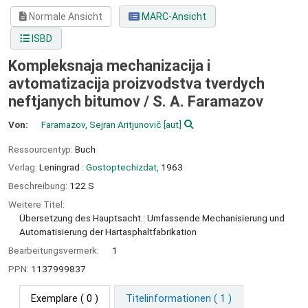
Normale Ansicht
MARC-Ansicht
ISBD
Kompleksnaja mechanizacija i
avtomatizacija proizvodstva tverdych
neftjanych bitumov /
S. A. Faramazov
Von:
Faramazov, Sejran Aritjunovič
[aut]
Ressourcentyp:
Buch
Verlag:
Leningrad :
Gostoptechizdat,
1963
Beschreibung:
122 S
Weitere Titel:
Übersetzung des Hauptsacht.: Umfassende Mechanisierung und
Automatisierung der Hartasphaltfabrikation
Bearbeitungsvermerk:
1
PPN:
1137999837
Exemplare
( 0 )
Titelinformationen ( 1 )