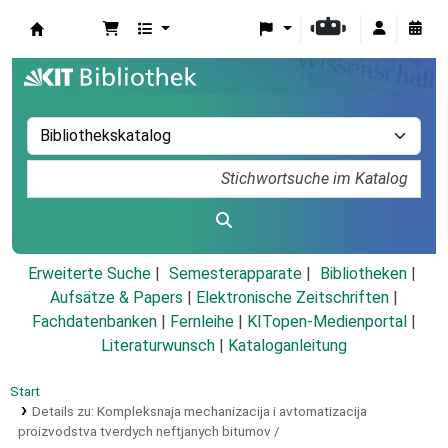
Koha
Erweiterte Suche
Semesterapparate
Bibliotheken
Aufsätze & Papers
|
Elektronische Zeitschriften
|
Fachdatenbanken
|
Fernleihe
|
KITopen-Medienportal
|
Literaturwunsch
|
Kataloganleitung
Start
Details zu:
Kompleksnaja mechanizacija i avtomatizacija
proizvodstva tverdych neftjanych bitumov /