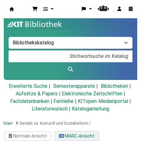
Koha
Erweiterte Suche
Semesterapparate
Bibliotheken
Aufsätze & Papers
|
Elektronische Zeitschriften
|
Fachdatenbanken
|
Fernleihe
|
KITopen-Medienportal
|
Literaturwunsch
|
Kataloganleitung
Start
Details zu:
Kornzoll und Sozialreform /
Normale Ansicht
MARC-Ansicht