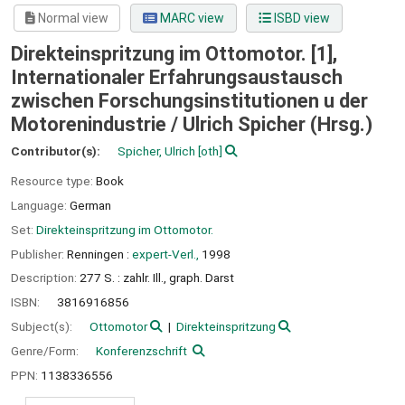
Normal view
MARC view
ISBD view
Direkteinspritzung im Ottomotor. [1],
Internationaler Erfahrungsaustausch
zwischen Forschungsinstitutionen u der
Motorenindustrie /
Ulrich Spicher (Hrsg.)
Contributor(s):
Spicher, Ulrich
[oth]
Resource type:
Book
Language:
German
Set:
Direkteinspritzung im Ottomotor.
Publisher:
Renningen :
expert-Verl.,
1998
Description:
277 S. : zahlr. Ill., graph. Darst
ISBN:
3816916856
Subject(s):
Ottomotor
Direkteinspritzung
Genre/Form:
Konferenzschrift
PPN:
1138336556