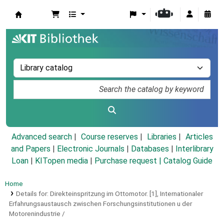
Koha online
Advanced search
Course reserves
Libraries
Articles
and Papers
|
Electronic Journals
|
Databases
|
Interlibrary
Loan
|
KITopen media
|
Purchase request |
Catalog Guide
Home
Details for:
Direkteinspritzung im Ottomotor.
[1],
Internationaler
Erfahrungsaustausch zwischen Forschungsinstitutionen u der
Motorenindustrie /