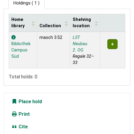
Holdings
( 1 )
Home
Shelving
library
Collection
location
Holdings
masch 3.52
LST
Bibliothek
Neubau
Campus
2. OG
Süd
Regale 32–
33
Total holds: 0
Place hold
Print
Cite