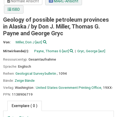
Normale Ansicht
MARC-Ansicht
ISBD
Geology of possible petroleum provinces
in Alaska /
by Don J. Miller, Thomas G.
Payne and George Gryc
Von:
Miller, Don J
[aut]
Mitwirkende(r):
Payne, Thomas G
[aut]
Gryc, George
[aut]
Ressourcentyp:
Gesamtaufnahme
Sprache:
Englisch
Reihen:
Geological Survey bulletin
; 1094
Bände:
Zeige Bände
Verlag:
Washington :
United States Government Printing Office,
19XX-
PPN:
1138906719
Exemplare
( 0 )