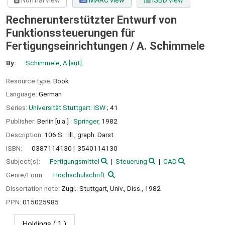
Normal view
MARC view
ISBD view
Rechnerunterstützter Entwurf von
Funktionssteuerungen für
Fertigungseinrichtungen /
A. Schimmele
By:
Schimmele, A
[aut]
Resource type:
Book
Language:
German
Series:
Universität Stuttgart. ISW
; 41
Publisher:
Berlin [u.a.] :
Springer,
1982
Description:
106 S. : Ill., graph. Darst
ISBN:
0387114130
3540114130
Subject(s):
Fertigungsmittel
Steuerung
CAD
Genre/Form:
Hochschulschrift
Dissertation note:
Zugl.: Stuttgart, Univ., Diss., 1982
PPN:
015025985
Holdings
( 1 )