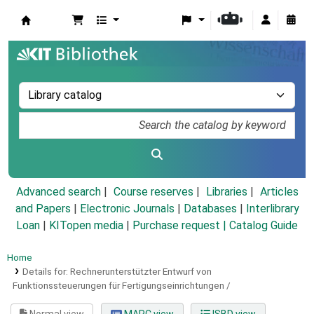
Koha online
Advanced search
Course reserves
Libraries
Articles
and Papers
|
Electronic Journals
|
Databases
|
Interlibrary
Loan
|
KITopen media
|
Purchase request |
Catalog Guide
Home
Details for:
Rechnerunterstützter Entwurf von
Funktionssteuerungen für Fertigungseinrichtungen /