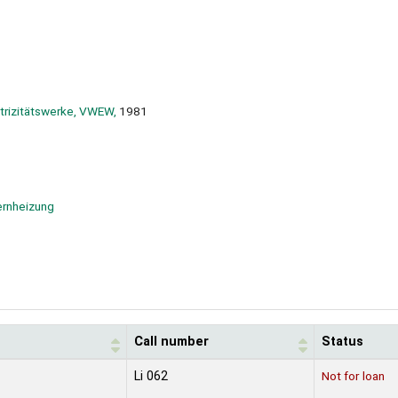
ktrizitätswerke, VWEW,
1981
ernheizung
Call number
Status
Li 062
Not for loan