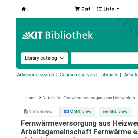
Cart
Lists
Koha online
Search the catalog by:
Search the catalog by k
Advanced search
Course reserves
Libraries
Articl
Home
Details for:
Fernwärmeversorgung aus Heizwerken :
Normal view
MARC view
ISBD view
Fernwärmeversorgung aus Heizwerk
Arbeitsgemeinschaft Fernwärme e.V