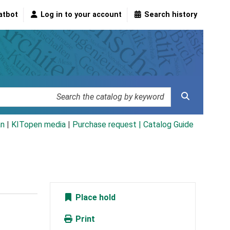
atbot
Log in to your account
Search history
an
|
KITopen media
|
Purchase request |
Catalog Guide
Place hold
Print