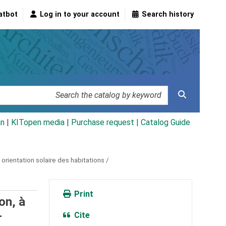
atbot
Log in to your account
Search history
an
|
KITopen media
|
Purchase request |
Catalog Guide
, orientation solaire des habitations /
Print
on, à
-
Cite