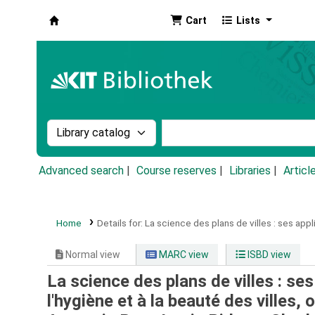
Cart
Lists
Koha online
Search the catalog by:
Search the catalog by k
Advanced search
Course reserves
Libraries
Articl
Home
Details for:
La science des plans de villes :
ses appli
Normal view
MARC view
ISBD view
La science des plans de villes : ses
l'hygiène et à la beauté des villes, 