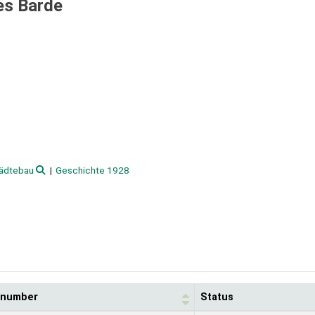
es Barde
ädtebau
Geschichte 1928
l number
Status