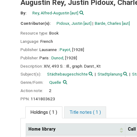
Augustin Rey, Justin Pidoux, Charl
By:
Rey, Alfred-Augustin
[aut]
Contributor(s):
Pidoux, Justin
[aut]
Barde, Charles
[aut]
Resource type:
Book
Language:
French
Publisher:
Lausanne :
Payot,
[1928]
Publisher:
Paris :
Dunod,
[1928]
Description:
XIV, 493 S. : Ill., graph. Darst., Kt
Subject(s):
Städtebaugeschichte
Stadtplanung
St
Genre/Form:
Quelle
Action note:
2
PPN:
1141803623
Holdings
( 1 )
Title notes ( 1 )
Home library
Cal