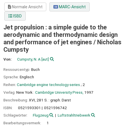
Normale Ansicht
MARC-Ansicht
ISBD
Jet propulsion : a simple guide to the
aerodynamic and thermodynamic design
and performance of jet engines /
Nicholas
Cumpsty
Von:
Cumpsty, N. A
[aut]
Ressourcentyp:
Buch
Sprache:
Englisch
Reihen:
Cambridge engine technology series
; 2
Verlag:
New York :
Cambridge University Press,
1997
Beschreibung:
XVI, 281 S. : graph. Darst
ISBN:
0521593301
0521596742
Schlagwörter:
Flugzeug
Luftstrahltriebwerk
Bearbeitungsvermerk:
1