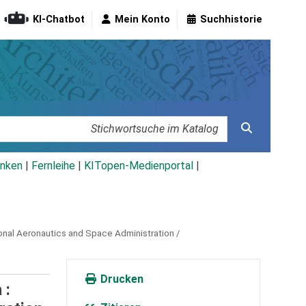
KI-Chatbot
Mein Konto
Suchhistorie
nken
|
Fernleihe
|
KITopen-Medienportal
|
onal Aeronautics and Space Administration /
Drucken
 :