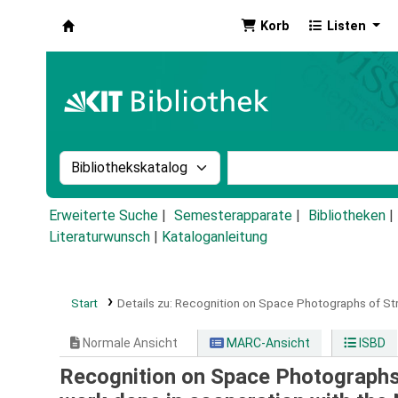
Korb
Listen
Koha
Suche im Katalog nach:
Stichwortsuche im Ka
Erweiterte Suche
Semesterapparate
Bibliotheken
Literaturwunsch
|
Kataloganleitung
Start
Details zu:
Recognition on Space Photographs of Struc
Normale Ansicht
MARC-Ansicht
ISBD
Recognition on Space Photographs o