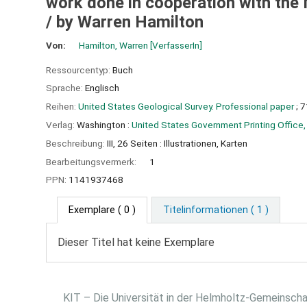
work done in cooperation with the
/
by Warren Hamilton
Von:
Hamilton, Warren
[VerfasserIn]
Ressourcentyp:
Buch
Sprache:
Englisch
Reihen:
United States Geological Survey. Professional paper
; 
Verlag:
Washington :
United States Government Printing Office,
Beschreibung:
III, 26 Seiten : Illustrationen, Karten
Bearbeitungsvermerk:
1
PPN:
1141937468
Exemplare
( 0 )
Titelinformationen ( 1 )
Dieser Titel hat keine Exemplare
KIT – Die Universität in der Helmholtz-Gemeinsch