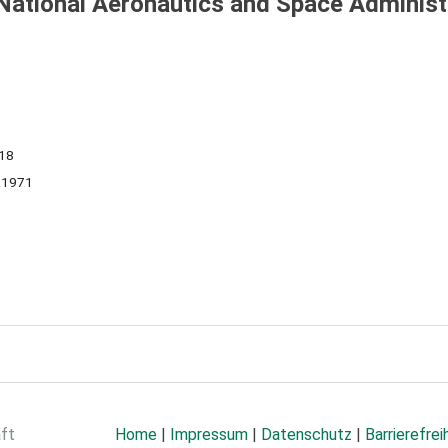
 National Aeronautics and Space Administ
718
1971
aft
Home
|
Impressum
|
Datenschutz
|
Barrierefrei