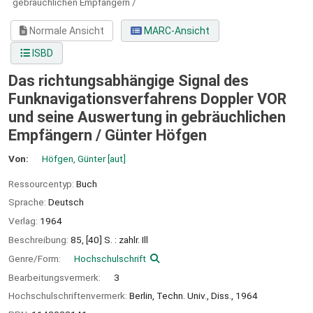
gebräuchlichen Empfängern /
Normale Ansicht
MARC-Ansicht
ISBD
Das richtungsabhängige Signal des
Funknavigationsverfahrens Doppler VOR
und seine Auswertung in gebräuchlichen
Empfängern /
Günter Höfgen
Von:
Höfgen, Günter
[aut]
Ressourcentyp:
Buch
Sprache:
Deutsch
Verlag:
1964
Beschreibung:
85, [40] S. : zahlr. Ill
Genre/Form:
Hochschulschrift
Bearbeitungsvermerk:
3
Hochschulschriftenvermerk:
Berlin, Techn. Univ., Diss., 1964