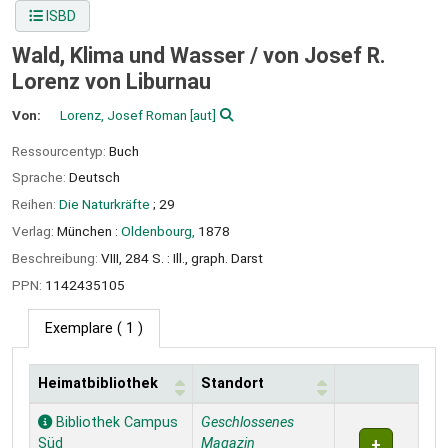
ISBD
Wald, Klima und Wasser /
von Josef R.
Lorenz von Liburnau
Von:
Lorenz, Josef Roman
[aut]
Ressourcentyp:
Buch
Sprache:
Deutsch
Reihen:
Die Naturkräfte
; 29
Verlag:
München :
Oldenbourg,
1878
Beschreibung:
VIII, 284 S. : Ill., graph. Darst
PPN:
1142435105
Exemplare
( 1 )
Heimatbibliothek
Standort
Exemplare
Bibliothek Campus
Geschlossenes
Süd
Magazin