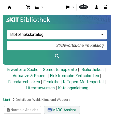
Koha
Erweiterte Suche
Semesterapparate
Bibliotheken
Aufsätze & Papers
|
Elektronische Zeitschriften
|
Fachdatenbanken
|
Fernleihe
|
KITopen-Medienportal
|
Literaturwunsch
|
Kataloganleitung
Start
Details zu:
Wald, Klima und Wasser /
Normale Ansicht
MARC-Ansicht