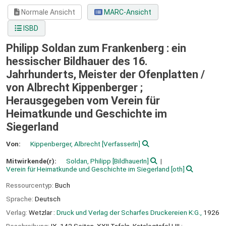
Normale Ansicht
MARC-Ansicht
ISBD
Philipp Soldan zum Frankenberg : ein
hessischer Bildhauer des 16.
Jahrhunderts, Meister der Ofenplatten /
von Albrecht Kippenberger ;
Herausgegeben vom Verein für
Heimatkunde und Geschichte im
Siegerland
Von:
Kippenberger, Albrecht
[VerfasserIn]
Mitwirkende(r):
Soldan, Philipp
[BildhauerIn]
Verein für Heimatkunde und Geschichte im Siegerland
[oth]
Ressourcentyp:
Buch
Sprache:
Deutsch
Verlag:
Wetzlar :
Druck und Verlag der Scharfes Druckereien K:G.,
1926
Beschreibung:
IX, 142 Seiten, XXII Tafeln, Katalogtafel I-III :