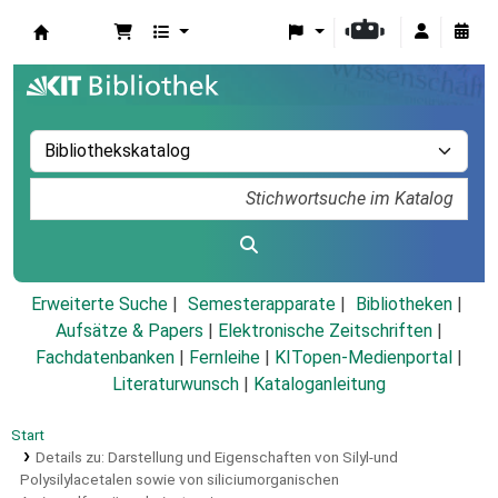
Koha
Erweiterte Suche
Semesterapparate
Bibliotheken
Aufsätze & Papers
|
Elektronische Zeitschriften
|
Fachdatenbanken
|
Fernleihe
|
KITopen-Medienportal
|
Literaturwunsch
|
Kataloganleitung
Start
Details zu:
Darstellung und Eigenschaften von Silyl-und
Polysilylacetalen sowie von siliciumorganischen