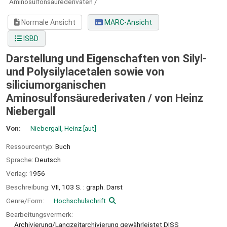
Aminosulfonsäurederivaten /
Normale Ansicht
MARC-Ansicht
ISBD
Darstellung und Eigenschaften von Silyl-
und Polysilylacetalen sowie von
siliciumorganischen
Aminosulfonsäurederivaten /
von Heinz
Niebergall
Von:
Niebergall, Heinz
[aut]
Ressourcentyp:
Buch
Sprache:
Deutsch
Verlag:
1956
Beschreibung:
VII, 103 S. : graph. Darst
Genre/Form:
Hochschulschrift
Bearbeitungsvermerk:
Archivierung/Langzeitarchivierung gewährleistet DISS