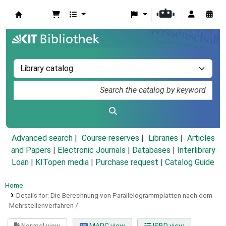
Koha online
Advanced search
Course reserves
Libraries
Articles
and Papers
|
Electronic Journals
|
Databases
|
Interlibrary
Loan
|
KITopen media
|
Purchase request |
Catalog Guide
Home
Details for:
Die Berechnung von Parallelogrammplatten nach dem
Mehrstellenverfahren /