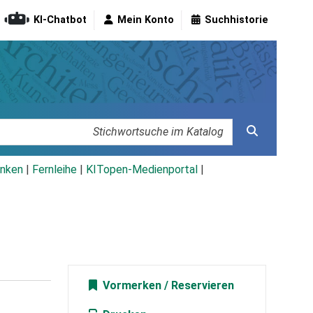
KI-Chatbot
Mein Konto
Suchhistorie
nken
|
Fernleihe
|
KITopen-Medienportal
|
Vormerken