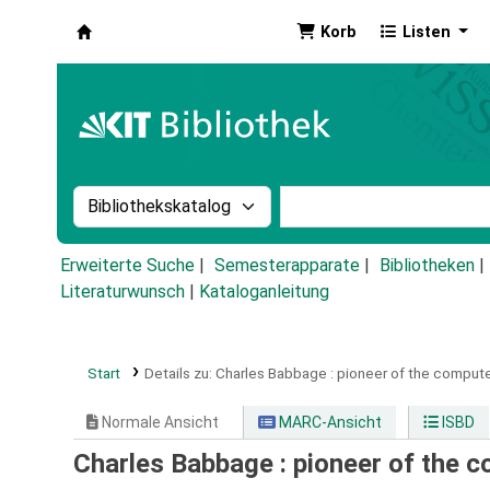
Korb
Listen
Koha
Suche im Katalog nach:
Stichwortsuche im Ka
Erweiterte Suche
Semesterapparate
Bibliotheken
Literaturwunsch
|
Kataloganleitung
Start
Details zu:
Charles Babbage :
pioneer of the compute
Normale Ansicht
MARC-Ansicht
ISBD
Charles Babbage : pioneer of the 