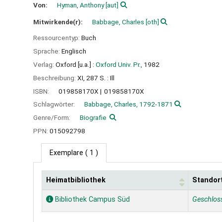
Von:
Hyman, Anthony
[aut]
Mitwirkende(r):
Babbage, Charles
[oth]
Ressourcentyp:
Buch
Sprache:
Englisch
Verlag:
Oxford [u.a.] :
Oxford Univ. Pr.,
1982
Beschreibung:
XI, 287 S. : Ill
ISBN:
019858170X
019858170X
Schlagwörter:
Babbage, Charles, 1792-1871
Genre/Form:
Biografie
PPN:
015092798
Exemplare
( 1 )
Heimatbibliothek
Standor
Exemplare
Bibliothek Campus Süd
Geschlos