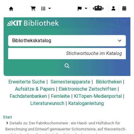
Koha
Erweiterte Suche
Semesterapparate
Bibliotheken
Aufsätze & Papers
|
Elektronische Zeitschriften
|
Fachdatenbanken
|
Fernleihe
|
KITopen-Medienportal
|
Literaturwunsch
|
Kataloganleitung
Start
Details zu:
Der Fabrikschornstein :
ein Hand- und Hülfsbuch für
Berechnung und Entwurf gemauerter Schornsteine; auf theoretisch-