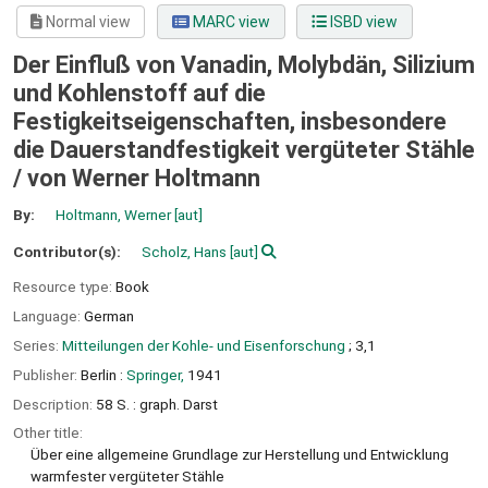
Normal view
MARC view
ISBD view
Der Einfluß von Vanadin, Molybdän, Silizium
und Kohlenstoff auf die
Festigkeitseigenschaften, insbesondere
die Dauerstandfestigkeit vergüteter Stähle
/
von Werner Holtmann
By:
Holtmann, Werner
[aut]
Contributor(s):
Scholz, Hans
[aut]
Resource type:
Book
Language:
German
Series:
Mitteilungen der Kohle- und Eisenforschung
; 3,1
Publisher:
Berlin :
Springer,
1941
Description:
58 S. : graph. Darst
Other title:
Über eine allgemeine Grundlage zur Herstellung und Entwicklung
warmfester vergüteter Stähle