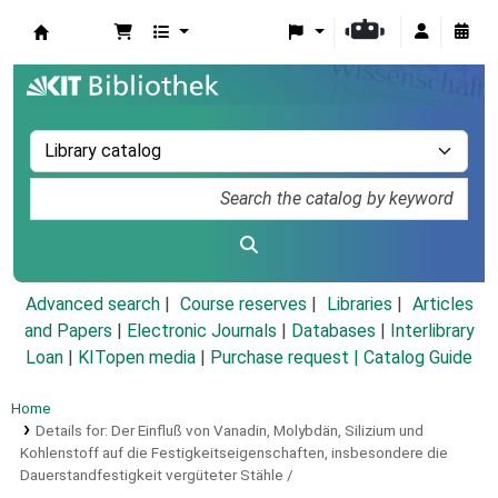
Koha online
Advanced search
Course reserves
Libraries
Articles
and Papers
|
Electronic Journals
|
Databases
|
Interlibrary
Loan
|
KITopen media
|
Purchase request |
Catalog Guide
Home
Details for:
Der Einfluß von Vanadin, Molybdän, Silizium und
Kohlenstoff auf die Festigkeitseigenschaften, insbesondere die
Dauerstandfestigkeit vergüteter Stähle /