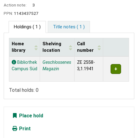
Action note:
3
PPN:
1143437527
Holdings
( 1 )
Title notes ( 1 )
Home
Shelving
Call
library
location
number
Holdings
Bibliothek
Geschlossenes
ZE 2558-
Campus Süd
Magazin
3,1.1941
Total holds: 0
Place hold
Print